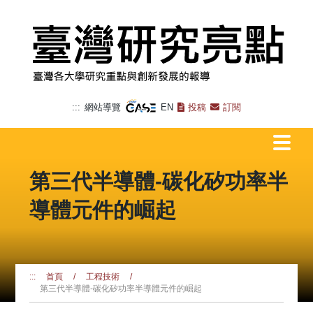
跳
到
主
要
內
容
區
塊
:::
網站導覽
EN
投稿
訂閱
第三代半導體-碳化矽功率半
導體元件的崛起
首頁
工程技術
:::
/
/
第三代半導體-碳化矽功率半導體元件的崛起