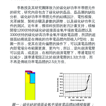
李教授及其研究團隊致力於碳化矽功率半導體元件
的研究，研究內容包含了碳化矽的磊晶、磊晶層的缺陷
分析、碳化矽功率半導體元件的結構設計、電性模擬、
光罩繪製、製程步驟及參數的調整，以及碳化矽功率元
件的測試。近年來，獲得科技部的射月計畫支持，積極
開發1200伏特的碳化矽超接面金氧半場效電晶體以及
3300伏特的碳化矽高功率金氧半場效電晶體，所謂的超
接面結構就是在傳統的功率電晶體內部植入P型柱，如
圖一所示，使其在逆向偏壓的操作下，可以讓電晶體的
內部電場分布範圍更廣、更均勻，所以，逆向崩潰電壓
可以提高，或是說，在相同的崩潰電壓下，導通電阻可
以減少，讓導通電阻正比於崩潰電壓的1.3次方倍，而
不再是傳統功率電晶體的2.5次方倍。
圖一：碳化矽超接面金氧半場效電晶體結構模擬圖 ；