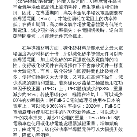
（converter/inverter）的開與關之間，功率就會在高功
率金氧半場效電晶體上被消耗掉，產生導通損和切換
損。因此，在導通期間，高功率金氧半場效電晶體要有
低導通電阻（Ron），才能使消耗在電阻上的功率降
低；在截止期間，高功率金氧半場效電晶體要有低逆向
漏電流，減少額外的功率損失；在開關切換時，逆向回
覆時間要短，才能使元件完全截止。
在半導體材料方面，碳化矽材料所能承受之最大電
場強度為矽材料的十倍，所以碳化矽半導體元件可以降
低導通電阻，加上碳化矽的本質濃度低及寬能隙的特
性，使得碳化矽元件在高溫操作下不會像矽元件一樣產
生大漏電流，而且，碳化矽逆向回復時間也比矽短很
多，使得切換損失大大降低，又可以在高頻下操作，減
少系統的體積和重量。若將碳化矽蕭基二極體應用在功
率因子校正器（PFC）上，PFC體積減少約38%，重量
減少約44%；若使用碳化矽二極體在冷氣上，可以減少
60%的功率損失；將Full-SiC電能處理器使用在日本的
電車上，可以減少36%的功率損失；2020年，Full-SiC
電能處理器使用在日本的N700S新幹線上，可以減少
7%的功率損失，減少11公噸的重量；Tesla Model 3的
電動車也使用碳化矽電能處理器減輕重量，增加續航
力，由此可見，碳化矽功率半導體元件可以大幅提升效
率，降低功率消耗。