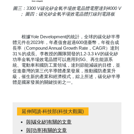
圖三：3300 V碳化矽金氧半場效電晶體電壓達到4000 V
； 圖四：碳化矽金氧半場效電晶體打線到電路板
根據Yole Development的統計，全球的碳化矽半導
體元件在2023年，年產值會超過600億臺幣，年複合成
長率（Compound Annual Growth Rate，CAGR）達到
31％的成長。李教授的團隊開發的1.2-3.3 kV的碳化矽
功率金氧半場效電晶體可以應用到5G、再生能源系
統、電動車和國防工業領域，達到節能減碳的目標，並
促進臺灣的第三代半導體產業發展，推動國防產業升
級，催生新的產業和經濟模式，綜上所述，碳化矽半導
體是國家發展的關鍵技術之一。
延伸閱讀-科技部(科技大觀園)
與[碳化矽]有關的文章
與[功率]有關的文章