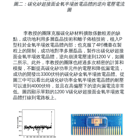
圖二：碳化矽超接面金氧半場效電晶體的逆向電壓電流
圖
李教授的團隊克服碳化矽材料擴散係數較差的缺
點，成功地利用多層磊晶技術和離子佈植技術，植入P
型柱於金氧半場效電晶體內部；也克服了4吋機臺在製
程上的限制，成功地對準多層磊晶，製作出碳化矽超接
面金氧半場效電晶體，逆向崩潰電壓達到1200 V，如圖
二所示。此外，李教授的團隊也經過多次精密的計算和
模擬，不斷提高碳化矽功率元件的電壓和降低漏電流，
成功的開發出3300伏特的碳化矽金氧半場效電晶體。從
圖三中可以看出此碳化矽功率金氧半場效電晶體的耐壓
可以達到4000伏特，並且在高偏壓下的逆向漏電流非常
低。圖四顯示單顆的1200 V碳化矽超接面金氧半場效電
晶體打線到電路板上。